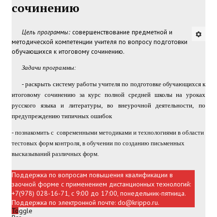
сочинению
Регистрация на семинары, мастер-классы, тренинги КРИППО
Цель программы:
cовершенствование предметной и
Повышение квалификации (заочная форма с ДОТ, внебюджет)
методической компетенции учителя по вопросу подготовки
обучающихся к итоговому сочинению.
Повышение квалификации (очная форма, внебюджет)
Задачи программы:
ВОПРОС-ОТВЕТ
- раскрыть систему работы учителя по подготовке обучающихся к
итоговому сочинению за курс полной средней школы на уроках
РУКОВОДСТВО
русского языка и литературы, во внеурочной деятельности, по
предупреждению типичных ошибок
Инструкция
- познакомить с современными методиками и технологиями в области
тестовых форм контроля, в обучении по созданию письменных
Методические рекомендации
высказываний различных форм.
КОНТАКТЫ
Поддержка по вопросам повышения квалификации в
заочной форме с применением дистанционных технологий:
+7(978) 028-16-71, с 9:00 до 17:00, понедельник-пятница.
Поддержка по электронной почте: do@krippo.ru.
Toggle