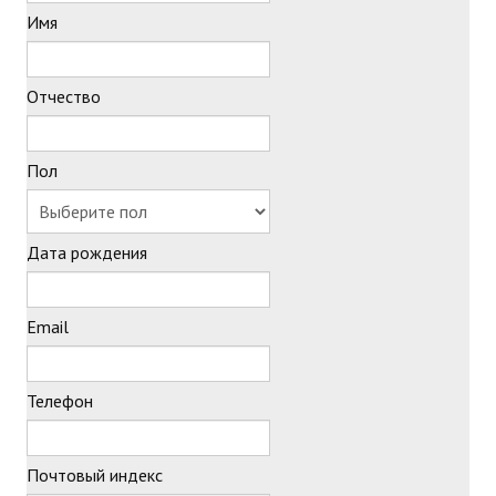
Имя
Регистрация на семинары, мастер-классы, тренинги КРИППО
Повышение квалификации (заочная форма с ДОТ, внебюджет)
Отчество
Повышение квалификации (очная форма, внебюджет)
Пол
ВОПРОС-ОТВЕТ
РУКОВОДСТВО
Дата рождения
Инструкция
Email
Методические рекомендации
КОНТАКТЫ
Телефон
Почтовый индекс